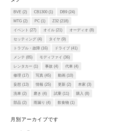
BVE
(2)
CB1300
(1)
DB9
(24)
MTG
(2)
PC
(1)
Z32
(218)
イベント
(27)
オイル
(21)
オーディオ
(8)
セッティング
(4)
タイヤ
(9)
トラブル・故障
(16)
ドライブ
(41)
メンテ
(85)
モディファイ
(36)
レンタカー
(1)
事故
(4)
代車
(4)
修理
(17)
写真
(45)
動画
(10)
妄想
(13)
情報
(25)
更新
(2)
本家
(3)
洗車
(2)
磨き
(4)
試乗
(11)
購入
(8)
部品
(2)
雨漏り
(4)
飲食物
(1)
月別アーカイブです