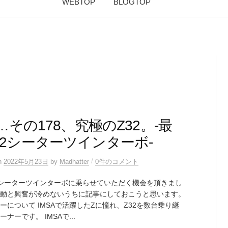
WEBTOP
BLOGTOP
2…その178、究極のZ32。-最
2シーターツインターボ-
/
n
2022年5月23日
by
Madhatter
0件のコメント
シーターツインターボに乗らせていただく機会を頂きまし
動と興奮が冷めないうちに記事にしておこうと思います。
ーについて IMSAで活躍したZに憧れ、Z32を数台乗り継
ナーです。 IMSAで...