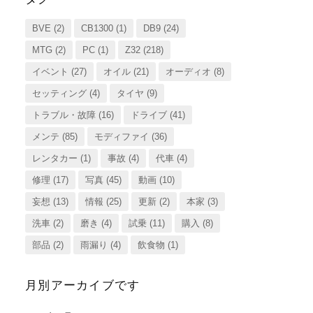
BVE
(2)
CB1300
(1)
DB9
(24)
MTG
(2)
PC
(1)
Z32
(218)
イベント
(27)
オイル
(21)
オーディオ
(8)
セッティング
(4)
タイヤ
(9)
トラブル・故障
(16)
ドライブ
(41)
メンテ
(85)
モディファイ
(36)
レンタカー
(1)
事故
(4)
代車
(4)
修理
(17)
写真
(45)
動画
(10)
妄想
(13)
情報
(25)
更新
(2)
本家
(3)
洗車
(2)
磨き
(4)
試乗
(11)
購入
(8)
部品
(2)
雨漏り
(4)
飲食物
(1)
月別アーカイブです