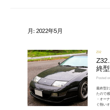
2022年5月
月:
Z32
Z3
終型
Posted
o
最終型2
たので感
・オーナ
ぐ熱いオー