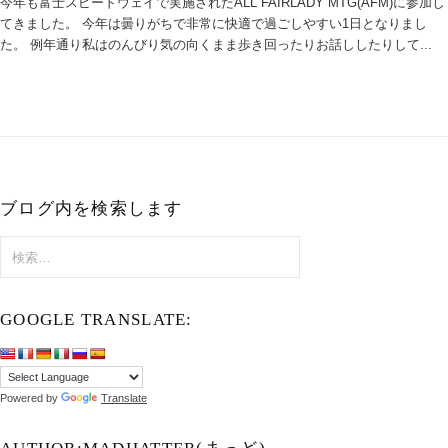
今年も富士スピードウェイで実施されたALL FAIRLADY MTG(AFM)に参加し
てきました。 今年は曇りがちで非常に快適で過ごしやすい1日となりまし
た。 例年通り私はのんびり気の向くまま歩き回ったりお話ししたりして...
ブログ内を検索します
検
索:
GOOGLE TRANSLATE:
Powered by
Translate