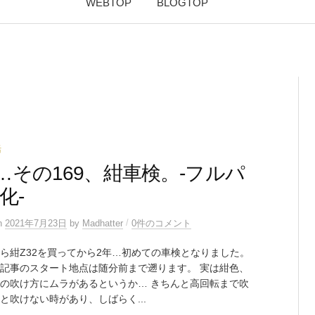
WEBTOP
BLOGTOP
活
2…その169、紺車検。-フルパ
化-
/
n
2021年7月23日
by
Madhatter
0件のコメント
ら紺Z32を買ってから2年…初めての車検となりました。
記事のスタート地点は随分前まで遡ります。 実は紺色、
の吹け方にムラがあるというか… きちんと高回転まで吹
と吹けない時があり、しばらく...