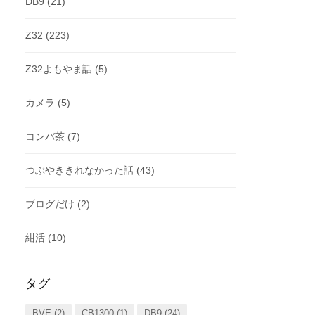
DB9
(21)
Z32
(223)
Z32よもやま話
(5)
カメラ
(5)
コンバ茶
(7)
つぶやききれなかった話
(43)
ブログだけ
(2)
紺活
(10)
タグ
BVE
(2)
CB1300
(1)
DB9
(24)