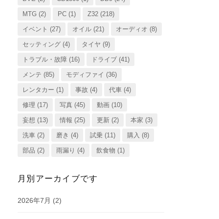
MTG
(2)
PC
(1)
Z32
(218)
イベント
(27)
オイル
(21)
オーディオ
(8)
セッティング
(4)
タイヤ
(9)
トラブル・故障
(16)
ドライブ
(41)
メンテ
(85)
モディファイ
(36)
レンタカー
(1)
事故
(4)
代車
(4)
修理
(17)
写真
(45)
動画
(10)
妄想
(13)
情報
(25)
更新
(2)
本家
(3)
洗車
(2)
磨き
(4)
試乗
(11)
購入
(8)
部品
(2)
雨漏り
(4)
飲食物
(1)
月別アーカイブです
2026年7月
(2)