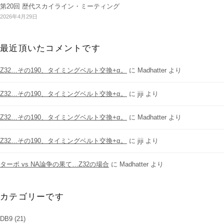
第20回 歴代スカイライン・ミーティング
2026年4月29日
最近頂いたコメントです
Z32…その190、タイミングベルト交換+α。
に
Madhatter
より
Z32…その190、タイミングベルト交換+α。
に
jiji
より
Z32…その190、タイミングベルト交換+α。
に
Madhatter
より
Z32…その190、タイミングベルト交換+α。
に
jiji
より
ターボ vs NA論争の果て…Z32の場合
に
Madhatter
より
カテゴリーです
DB9
(21)