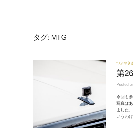
MTG
タグ:
つぶやき
第2
Posted
o
今回も参
写真はあ
ました。
いうわけで