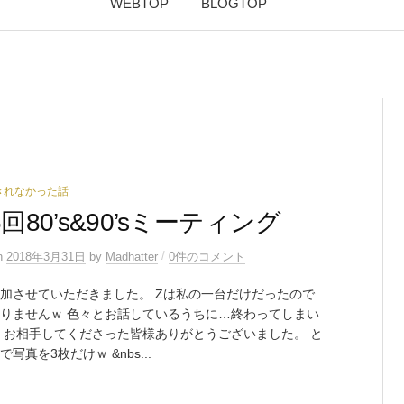
WEBTOP
BLOGTOP
きれなかった話
6回80’s&90’sミーティング
/
n
2018年3月31日
by
Madhatter
0件のコメント
加させていただきました。 Zは私の一台だけだったので…
りませんｗ 色々とお話しているうちに…終わってしまい
 お相手してくださった皆様ありがとうございました。 と
写真を3枚だけｗ &nbs...