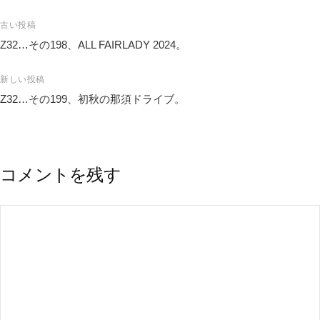
投
古い投稿
稿
Z32…その198、ALL FAIRLADY 2024。
ナ
ビ
新しい投稿
ゲ
Z32…その199、初秋の那須ドライブ。
ー
シ
ョ
ン
コメントを残す