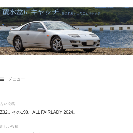
メニュー
投
古い投稿
稿
Z32…その198、ALL FAIRLADY 2024。
ナ
ビ
新しい投稿
ゲ