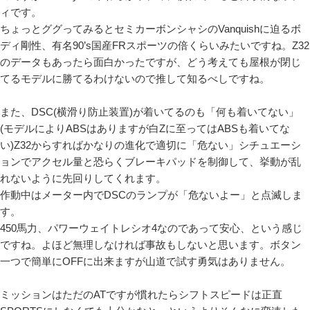
ィです。
ちょっとググってみるとセミカーボンシャシのVanquishに迫るボ
ディ剛性、有名90’s国産FRスポーツの倍くらいみたいですね。Z32
のデータもあったら面白かったですが、どう考えても屋根が閉じ
てるモデルに勝てるわけないので推して知るべしですね。
また、DSC(横滑り防止装置)が着いてるのも「何も着いてない」
(モデルによりABSはありますが白Zに至ってはABSも着いてな
い)Z32からすればかなりの進化で適切に「危ない」シチュエーシ
ョンでアクセル量と恐らくブレーキパッドを制御して、挙動が乱
れないように先回りしてくれます。
作動中はメーター内でDSCのランプが「危ないよー」と点滅しま
す。
450馬力、パワーウェイトレシオ4なのであって安心、という感じ
ですね。よほど無理しなければ事故もしないと思います。ボタン
一つで簡単にOFFに出来ますが山道で試す勇気はありません。
ミッションはただのATですが慣れたらシフトスピードは正直