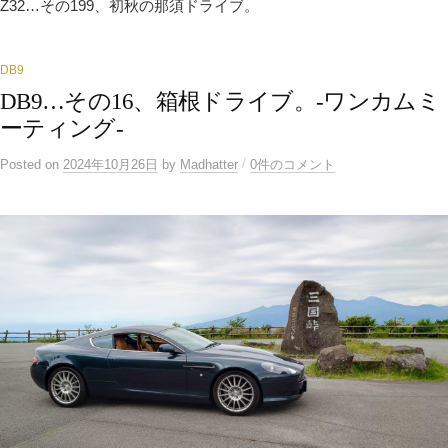
Z32…その199、初秋の那須ドライブ。
ー
シ
ョ
ン
DB9
DB9…その16、箱根ドライブ。-ワンカムミ
ーティング-
/
Posted
on
2024年10月26日
by
Madhatter
0件のコメント