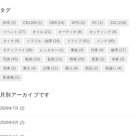
タグ
BVE
(2)
CB1300
(1)
DB9
(24)
MTG
(2)
PC
(1)
Z32
(218)
イベント
(27)
オイル
(21)
オーディオ
(8)
セッティング
(4)
タイヤ
(9)
トラブル・故障
(16)
ドライブ
(41)
メンテ
(85)
モディファイ
(36)
レンタカー
(1)
事故
(4)
代車
(4)
修理
(17)
写真
(45)
動画
(10)
妄想
(13)
情報
(25)
更新
(2)
本家
(3)
洗車
(2)
磨き
(4)
試乗
(11)
購入
(8)
部品
(2)
雨漏り
(4)
飲食物
(1)
月別アーカイブです
2026年7月
(2)
2026年6月
(2)