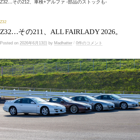
Z32…その212、車検+アルファ -部品のストックも-
ー
シ
ョ
ン
Z32
Z32…その211、ALL FAIRLADY 2026。
/
Posted
on
2026年6月13日
by
Madhatter
0件のコメント