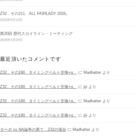
Z32…その211、ALL FAIRLADY 2026。
2026年6月13日
第20回 歴代スカイライン・ミーティング
2026年4月29日
最近頂いたコメントです
Z32…その190、タイミングベルト交換+α。
に
Madhatter
より
Z32…その190、タイミングベルト交換+α。
に
jiji
より
Z32…その190、タイミングベルト交換+α。
に
Madhatter
より
Z32…その190、タイミングベルト交換+α。
に
jiji
より
ターボ vs NA論争の果て…Z32の場合
に
Madhatter
より