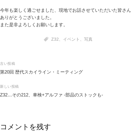
今年も楽しく過ごせました、現地でお話させていただいた皆さん
ありがとうございました。
また是非よろしくお願いします。
Z32
、
イベント
、
写真
投
古い投稿
稿
第20回 歴代スカイライン・ミーティング
ナ
ビ
新しい投稿
ゲ
Z32…その212、車検+アルファ -部品のストックも-
ー
シ
ョ
ン
コメントを残す