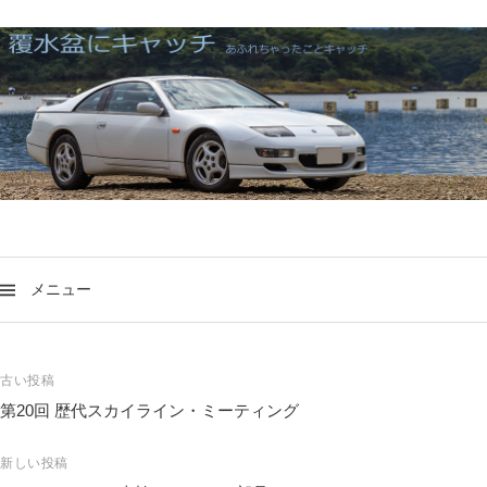
メニュー
投
古い投稿
稿
第20回 歴代スカイライン・ミーティング
ナ
ビ
新しい投稿
ゲ