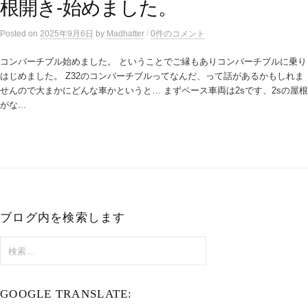
根開き-始めました。
/
Posted
on
2025年9月6日
by
Madhatter
0件のコメント
コンバーチブル始めました。 ということでご縁もありコンバーチブルに乗り
はじめました。 Z32のコンバーチブルってなんだ、って話があるかもしれま
せんので大まかにどんな車かというと… まずベース車両は2sです、2sの屋根
がな...
ブログ内を検索します
検
索:
GOOGLE TRANSLATE: