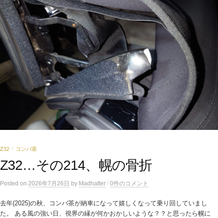
Z32
コンバ茶
/
Z32…その214、幌の骨折
/
Posted
on
2026年7月26日
by
Madhatter
0件のコメント
去年(2025)の秋、コンバ茶が納車になって嬉しくなって乗り回していまし
た。 ある風の強い日、視界の縁が何かおかしいような？？と思ったら幌に