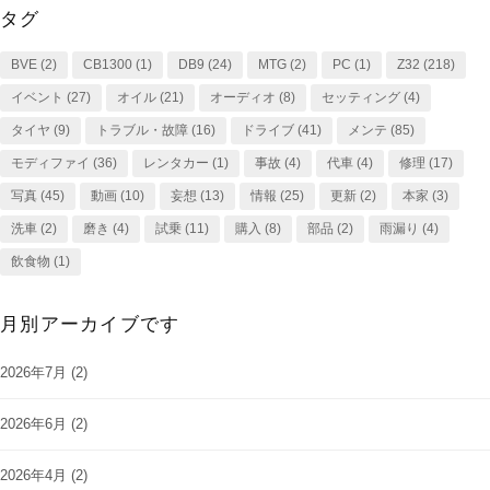
タグ
BVE
(2)
CB1300
(1)
DB9
(24)
MTG
(2)
PC
(1)
Z32
(218)
イベント
(27)
オイル
(21)
オーディオ
(8)
セッティング
(4)
タイヤ
(9)
トラブル・故障
(16)
ドライブ
(41)
メンテ
(85)
モディファイ
(36)
レンタカー
(1)
事故
(4)
代車
(4)
修理
(17)
写真
(45)
動画
(10)
妄想
(13)
情報
(25)
更新
(2)
本家
(3)
洗車
(2)
磨き
(4)
試乗
(11)
購入
(8)
部品
(2)
雨漏り
(4)
飲食物
(1)
月別アーカイブです
2026年7月
(2)
2026年6月
(2)
2026年4月
(2)