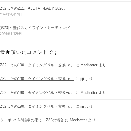
Z32…その211、ALL FAIRLADY 2026。
2026年6月13日
第20回 歴代スカイライン・ミーティング
2026年4月29日
最近頂いたコメントです
Z32…その190、タイミングベルト交換+α。
に
Madhatter
より
Z32…その190、タイミングベルト交換+α。
に
jiji
より
Z32…その190、タイミングベルト交換+α。
に
Madhatter
より
Z32…その190、タイミングベルト交換+α。
に
jiji
より
ターボ vs NA論争の果て…Z32の場合
に
Madhatter
より