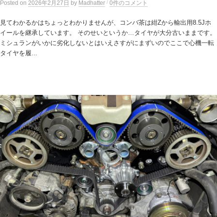
/
Posted
on
2026年2月27日
by
Madhatter
0件のコメント
見てわかるかはちょっとわかりませんが、コンバ茶は紺Zから輸出用8.5Jホ
イールを継承しています。 そのせいというか…タイヤが大分古いままです。
ミシュランがいかに劣化しないとはいえさすがにまずいのでここで心機一転
タイヤを履...