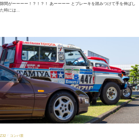
隙間がーーーー！？！？！ あーーーー とブレーキを踏みつけて手を伸ばし
た時には...
Z32
コンバ茶
/