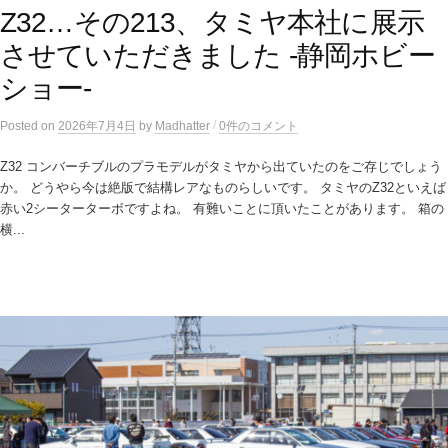
Z32…その213、タミヤ本社に展示
させていただきました -静岡ホビー
ショー-
/
Posted
on
2026年7月4日
by
Madhatter
0件のコメント
Z32 コンバーチブルのプラモデルがタミヤから出ていたのをご存じでしょう
か。 どうやら今は絶版で結構レアなものらしいです。 タミヤのZ32といえば
赤い2シーターターボですよね。 有難いことに頂いたことがあります。 箱の
横...