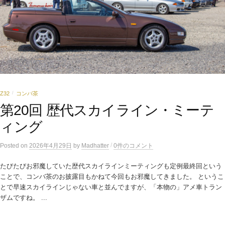
Z32
コンバ茶
/
第20回 歴代スカイライン・ミーテ
ィング
/
Posted
on
2026年4月29日
by
Madhatter
0件のコメント
たびたびお邪魔していた歴代スカイラインミーティングも定例最終回という
ことで、コンバ茶のお披露目もかねて今回もお邪魔してきました。 というこ
とで早速スカイラインじゃない車と並んでますが、「本物の」アメ車トラン
ザムですね。 ...